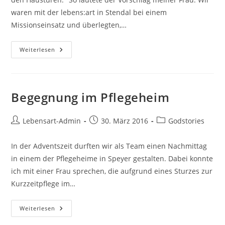
waren mit der lebens:art in Stendal bei einem
Missionseinsatz und überlegten,…
Einfach
Weiterlesen
Mal
Klingeln…
Begegnung im Pflegeheim
Beitrags-
Beitrag
Beitrags-
Lebensart-Admin
30. März 2016
Godstories
Autor:
veröffentlicht:
Kategorie:
In der Adventszeit durften wir als Team einen Nachmittag
in einem der Pflegeheime in Speyer gestalten. Dabei konnte
ich mit einer Frau sprechen, die aufgrund eines Sturzes zur
Kurzzeitpflege im…
Begegnung
Weiterlesen
Im
Pflegeheim