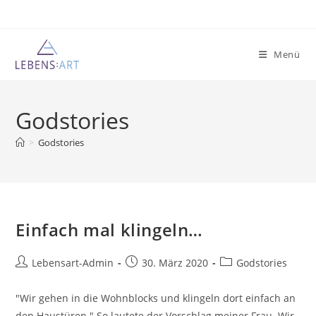
Zum
Inhalt
springen
Menü
Godstories
>
Godstories
Einfach mal klingeln…
Beitrags-
Beitrag
Beitrags-
Lebensart-Admin
30. März 2020
Godstories
Autor:
veröffentlicht:
Kategorie:
"Wir gehen in die Wohnblocks und klingeln dort einfach an
den Haustüren." So lautete der Vorschlag meiner Frau. Wir