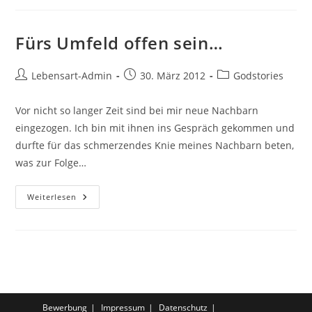
Fürs Umfeld offen sein…
Beitrags-
Beitrag
Beitrags-
Lebensart-Admin
30. März 2012
Godstories
Autor:
veröffentlicht:
Kategorie:
Vor nicht so langer Zeit sind bei mir neue Nachbarn
eingezogen. Ich bin mit ihnen ins Gespräch gekommen und
durfte für das schmerzendes Knie meines Nachbarn beten,
was zur Folge…
Fürs
Weiterlesen
Umfeld
Offen
Sein…
Bewerbung
Impressum
Datenschutz